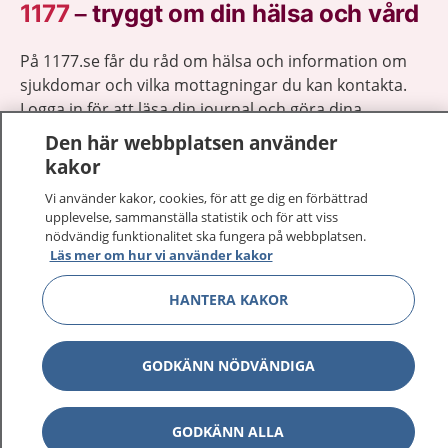
1177
–
tryggt om din hälsa och vård
På 1177.se får du råd om hälsa och information om
sjukdomar och vilka mottagningar du kan kontakta.
Logga in för att läsa din journal och göra dina
vårdärenden. Ring telefonnummer 1177 för
Den här webbplatsen använder
sjukvårdsrådgivning dygnet runt.
kakor
1177 ger dig råd när du vill må bättre.
Vi använder kakor, cookies, för att ge dig en förbättrad
upplevelse, sammanställa statistik och för att viss
nödvändig funktionalitet ska fungera på webbplatsen.
Läs mer om hur vi använder kakor
HANTERA KAKOR
Visa inn
1177 på flera språk
Visa inn
GODKÄNN NÖDVÄNDIGA
Om 1177
Visa inn
Kontakt
GODKÄNN ALLA