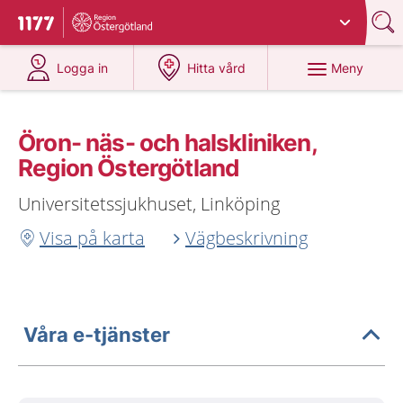
Du har valt region
Östergötland
.
Till startsidan för 1177
på 1177.se
på 1177.se
Meny
Logga in
Hitta vård
Öron- näs- och halskliniken,
Region Östergötland
Universitetssjukhuset, Linköping
Visa på karta
Vägbeskrivning
Våra e-tjänster