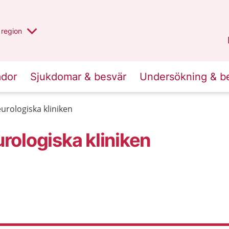
har valt region
en annan
region
Östergötland
.
ador
Sjukdomar & besvär
Undersökning & b
rologiska kliniken
ologiska kliniken