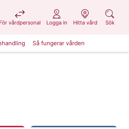
på 1177.se
på 1177.se
på 1177.se
på 1177.se
För vårdpersonal
Logga in
Hitta vård
Sök
ehandling
Så fungerar vården