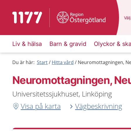
Till startsidan för 1177
Du 
Välj
Liv & hälsa
Barn & gravid
Olyckor & sk
Du är här:
Start
Hitta vård
Neuromottagningen, Neu
Neuromottagningen, Neur
Universitetssjukhuset, Linköping
Visa på karta
Vägbeskrivning