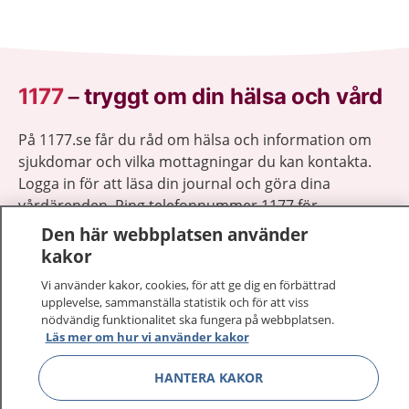
1177
–
tryggt om din hälsa och vård
På 1177.se får du råd om hälsa och information om
sjukdomar och vilka mottagningar du kan kontakta.
Logga in för att läsa din journal och göra dina
vårdärenden. Ring telefonnummer 1177 för
sjukvårdsrådgivning dygnet runt.
Den här webbplatsen använder
1177 ger dig råd när du vill må bättre.
kakor
Vi använder kakor, cookies, för att ge dig en förbättrad
upplevelse, sammanställa statistik och för att viss
nödvändig funktionalitet ska fungera på webbplatsen.
Läs mer om hur vi använder kakor
Visa inn
1177 på flera språk
HANTERA KAKOR