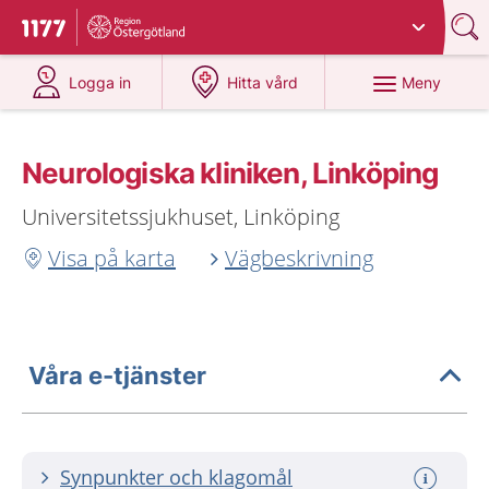
Du har valt region
Östergötland
.
Till startsidan för 1177
på 1177.se
på 1177.se
Meny
Logga in
Hitta vård
Neurologiska kliniken, Linköping
Universitetssjukhuset, Linköping
Visa på karta
Vägbeskrivning
Våra e-tjänster
Synpunkter och klagomål