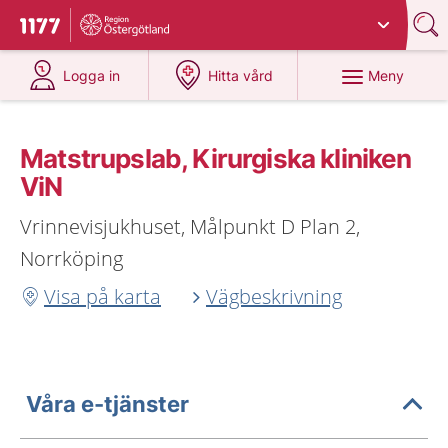
Du har valt region
Östergötland
.
Till startsidan för 1177
på 1177.se
på 1177.se
Meny
Logga in
Hitta vård
Matstrupslab, Kirurgiska kliniken
ViN
Vrinnevisjukhuset, Målpunkt D Plan 2,
Norrköping
Visa på karta
Vägbeskrivning
Våra e-tjänster