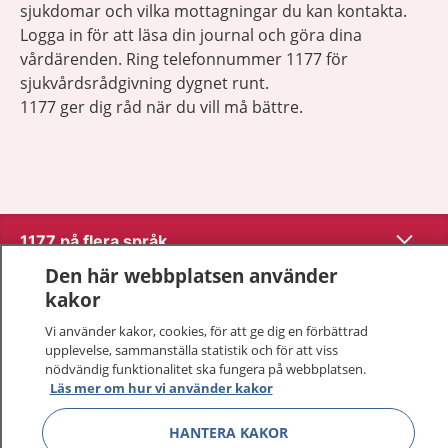
sjukdomar och vilka mottagningar du kan kontakta.
Logga in för att läsa din journal och göra dina
vårdärenden. Ring telefonnummer 1177 för
sjukvårdsrådgivning dygnet runt.
1177 ger dig råd när du vill må bättre.
Visa inn
1177 på flera språk
Den här webbplatsen använder
Visa inn
Om 1177
kakor
Vi använder kakor, cookies, för att ge dig en förbättrad
Visa inn
Kontakt
upplevelse, sammanställa statistik och för att viss
nödvändig funktionalitet ska fungera på webbplatsen.
Läs mer om hur vi använder kakor
Behandling av personuppgifter
HANTERA KAKOR