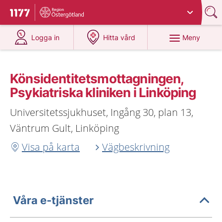
Du har valt region
Östergötland
.
Till startsidan för 1177
på 1177.se
på 1177.se
Meny
Logga in
Hitta vård
Könsidentitetsmottagningen,
Psykiatriska kliniken i Linköping
Universitetssjukhuset, Ingång 30, plan 13,
Väntrum Gult, Linköping
Visa på karta
Vägbeskrivning
Våra e-tjänster