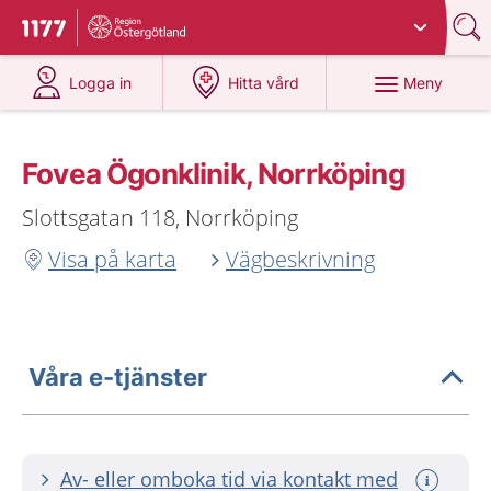
Du har valt region
Östergötland
.
Till startsidan för 1177
på 1177.se
på 1177.se
Meny
Logga in
Hitta vård
Fovea Ögonklinik, Norrköping
Slottsgatan 118, Norrköping
Visa på karta
Vägbeskrivning
Våra e-tjänster
Av- eller omboka tid via kontakt med