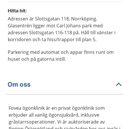
Hitta hit:
Adressen är Slottsgatan 118, Norrköping.
Glasentrén ligger mot Carl Johans park med
adressen Slottsgatan 116-118 på. Håll till vänster i
korridoren och ta hiss/trappor till plan 5.
Parkering med automat och appar finns runt om
huset och på gatorna intill.
Om oss
Fovea ögonklinik är en privat ögonklinik som
erbjuder all vanlig ögonsjukvård, inklusive
gråstarrsoperationer. Vi är auktoriserade av
Region Östergötland och sjukvården hos oss ingår i