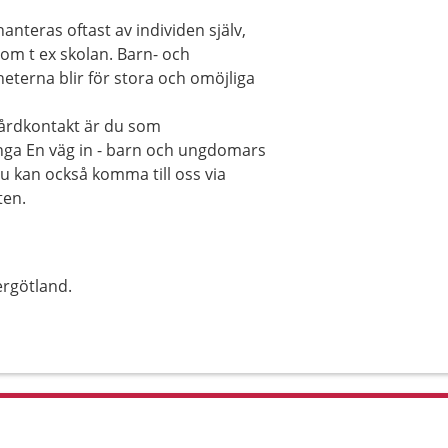
hanteras oftast av individen själv,
om t ex skolan. Barn- och
eterna blir för stora och omöjliga
vårdkontakt är du som
nga En väg in - barn och ungdomars
 kan också komma till oss via
ten.
rgötland.