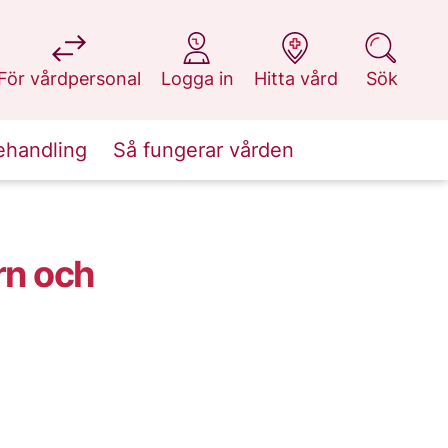
på 1177.se
på 1177.se
på 1177.se
på 1177.se
För vårdpersonal
Logga in
Hitta vård
Sök
ehandling
Så fungerar vården
rn och