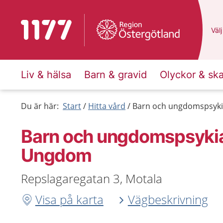
Till startsidan för 1177
Du 
Välj
Liv & hälsa
Barn & gravid
Olyckor & sk
Du är här:
Start
Hitta vård
Barn och ungdomspsykia
Barn och ungdomspsykiat
Ungdom
Repslagaregatan 3, Motala
Visa på karta
Vägbeskrivning