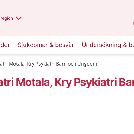
har valt region
en annan
region
Östergötland
.
ador
Sjukdomar & besvär
Undersökning & b
tri Motala, Kry Psykiatri Barn och Ungdom
ri Motala, Kry Psykiatri Ba