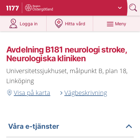
Du har valt region
Östergötland
.
Till startsidan för 1177
på 1177.se
på 1177.se
Meny
Logga in
Hitta vård
Avdelning B181 neurologi stroke,
Neurologiska kliniken
Universitetssjukhuset, målpunkt B, plan 18,
Linköping
Visa på karta
Vägbeskrivning
Våra e-tjänster