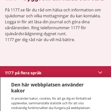
På 1177.se får du råd om hälsa och information om
sjukdomar och vilka mottagningar du kan kontakta.
Logga in för att läsa din journal och göra dina
vårdärenden. Ring telefonnummer 1177 för
sjukvårdsrådgivning dygnet runt.
1177 ger dig råd när du vill må bättre.
Visa inn
1177 på flera språk
Den här webbplatsen använder
Visa inn
Om 1177
kakor
Visa inn
Vi använder kakor, cookies, för att ge dig en förbättrad
Kontakt
upplevelse, sammanställa statistik och för att viss
nödvändig funktionalitet ska fungera på webbplatsen.