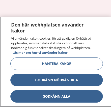
Visa inn
Den här webbplatsen använder
1177 på flera språk
kakor
Visa inn
Om 1177
Vi använder kakor, cookies, för att ge dig en förbättrad
upplevelse, sammanställa statistik och för att viss
nödvändig funktionalitet ska fungera på webbplatsen.
Visa inn
Kontakt
Läs mer om hur vi använder kakor
HANTERA KAKOR
Behandling av personuppgifter
GODKÄNN NÖDVÄNDIGA
Hantering av kakor
GODKÄNN ALLA
Inställningar för kakor