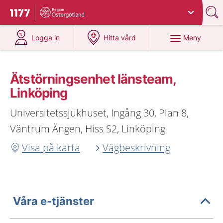
Du har valt region
Östergötland
.
Till startsidan för 1177
på 1177.se
på 1177.se
Meny
Logga in
Hitta vård
Ätstörningsenhet länsteam,
Linköping
Universitetssjukhuset, Ingång 30, Plan 8,
Väntrum Ängen, Hiss S2, Linköping
Visa på karta
Vägbeskrivning
Våra e-tjänster