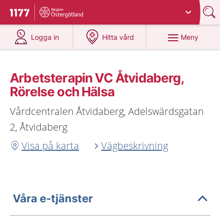
Du har valt region
Östergötland
.
Till startsidan för 1177
på 1177.se
på 1177.se
Meny
Logga in
Hitta vård
Arbetsterapin VC Åtvidaberg,
Rörelse och Hälsa
Vårdcentralen Åtvidaberg, Adelswärdsgatan
2, Åtvidaberg
Visa på karta
Vägbeskrivning
Våra e-tjänster