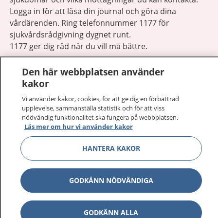
Logga in för att läsa din journal och göra dina
vårdärenden. Ring telefonnummer 1177 för
sjukvårdsrådgivning dygnet runt.
1177 ger dig råd när du vill må bättre.
Den här webbplatsen använder
kakor
Vi använder kakor, cookies, för att ge dig en förbättrad
Visa inn
upplevelse, sammanställa statistik och för att viss
1177 på flera språk
nödvändig funktionalitet ska fungera på webbplatsen.
Läs mer om hur vi använder kakor
Visa inn
Om 1177
HANTERA KAKOR
Visa inn
Kontakt
GODKÄNN NÖDVÄNDIGA
Behandling av personuppgifter
GODKÄNN ALLA