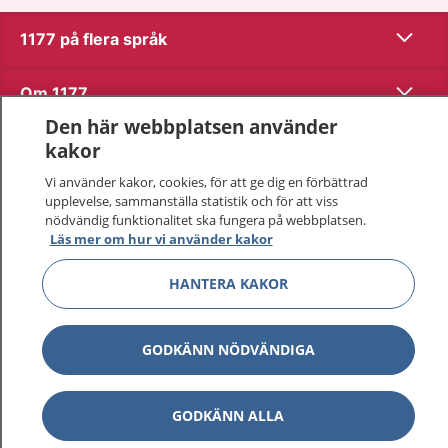
Visa inn
1177 på flera språk
Visa inn
Om 1177
Den här webbplatsen använder
Visa inn
Kontakt
kakor
Vi använder kakor, cookies, för att ge dig en förbättrad
upplevelse, sammanställa statistik och för att viss
Behandling av personuppgifter
nödvändig funktionalitet ska fungera på webbplatsen.
Läs mer om hur vi använder kakor
Hantering av kakor
HANTERA KAKOR
Inställningar för kakor
GODKÄNN NÖDVÄNDIGA
1177 – en tjänst från
Inera.
GODKÄNN ALLA