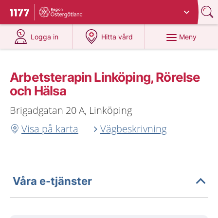
Du har valt region
Östergötland
.
Till startsidan för 1177
på 1177.se
på 1177.se
Meny
Logga in
Hitta vård
Arbetsterapin Linköping, Rörelse
och Hälsa
Brigadgatan 20 A, Linköping
Visa på karta
Vägbeskrivning
Våra e-tjänster