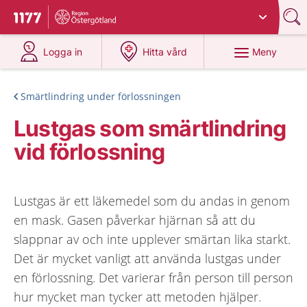
Du har valt region
Östergötland
.
Till startsidan för 1177
på 1177.se
på 1177.se
Meny
Logga in
Hitta vård
Smärtlindring under förlossningen
Lustgas som smärtlindring
vid förlossning
Lustgas är ett läkemedel som du andas in genom
en mask. Gasen påverkar hjärnan så att du
slappnar av och inte upplever smärtan lika starkt.
Det är mycket vanligt att använda lustgas under
en förlossning. Det varierar från person till person
hur mycket man tycker att metoden hjälper.