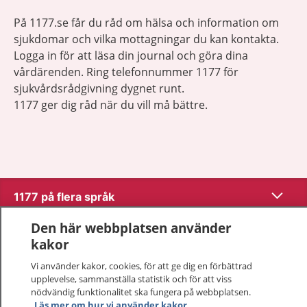
På 1177.se får du råd om hälsa och information om
sjukdomar och vilka mottagningar du kan kontakta.
Logga in för att läsa din journal och göra dina
vårdärenden. Ring telefonnummer 1177 för
sjukvårdsrådgivning dygnet runt.
1177 ger dig råd när du vill må bättre.
Visa inn
1177 på flera språk
Den här webbplatsen använder
Visa inn
Om 1177
kakor
Visa inn
Vi använder kakor, cookies, för att ge dig en förbättrad
Kontakt
upplevelse, sammanställa statistik och för att viss
nödvändig funktionalitet ska fungera på webbplatsen.
Läs mer om hur vi använder kakor