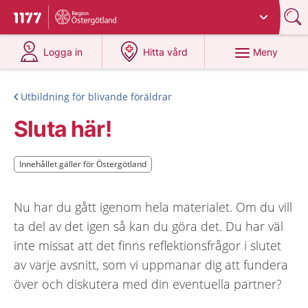
Du har valt region
Östergötland
.
Till startsidan för 1177
på 1177.se
på 1177.se
Meny
Logga in
Hitta vård
Utbildning för blivande föräldrar
Sluta här!
Innehållet gäller för Östergötland
Innehållet gäller för Östergötland
Nu har du gått igenom hela materialet. Om du vill
ta del av det igen så kan du göra det. Du har väl
inte missat att det finns reflektionsfrågor i slutet
av varje avsnitt, som vi uppmanar dig att fundera
över och diskutera med din eventuella partner?