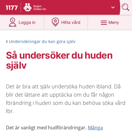
Du har valt region
Örebro län
.
Till startsidan för 1177
på 1177.se
på 1177.se
Meny
Logga in
Hitta vård
Undersökningar du kan göra själv
Så undersöker du huden
själv
Det är bra att själv undersöka huden ibland. Då
blir det lättare att upptäcka om du får någon
förändring i huden som du kan behöva söka vård
för.
Det är vanligt med hudförändringar.
Många