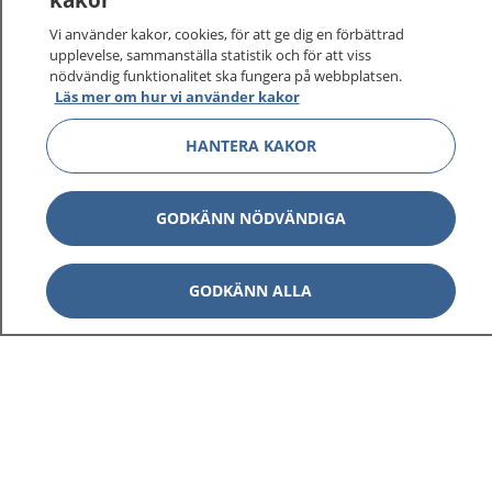
På 1177.se får du råd om hälsa och information om
Vi använder kakor, cookies, för att ge dig en förbättrad
sjukdomar och vilka mottagningar du kan kontakta.
upplevelse, sammanställa statistik och för att viss
Logga in för att läsa din journal och göra dina
nödvändig funktionalitet ska fungera på webbplatsen.
Läs mer om hur vi använder kakor
vårdärenden. Ring telefonnummer 1177 för
sjukvårdsrådgivning dygnet runt.
HANTERA KAKOR
1177 ger dig råd när du vill må bättre.
GODKÄNN NÖDVÄNDIGA
GODKÄNN ALLA
Visa inn
1177 på flera språk
Visa inn
Om 1177
Visa inn
Kontakt