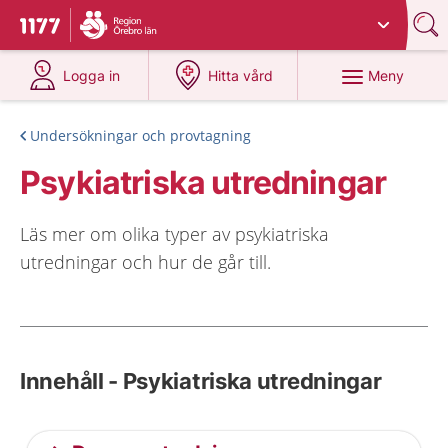
Du har valt region
Örebro län
.
Till startsidan för 1177
på 1177.se
på 1177.se
Meny
Logga in
Hitta vård
Undersökningar och provtagning
Psykiatriska utredningar
Läs mer om olika typer av psykiatriska
utredningar och hur de går till.
Innehåll - Psykiatriska utredningar