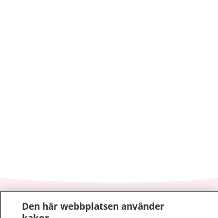
1177
–
tryggt om din hälsa och vård
Den här webbplatsen använder
kakor