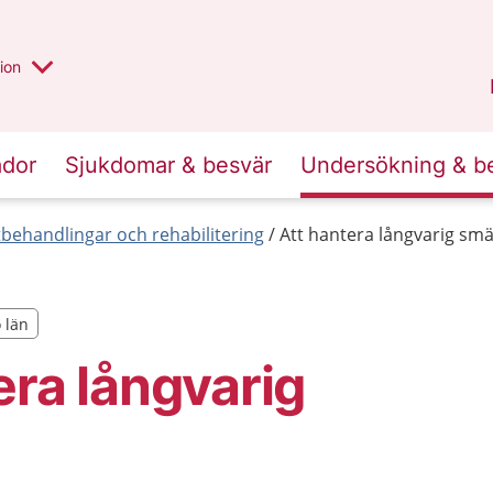
valt region
annan
ion
Örebro län
.
ador
Sjukdomar & besvär
Undersökning & b
behandlingar och rehabilitering
Att hantera långvarig smä
o län
o län
era långvarig