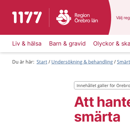
Till startsidan för 1177
Du har 
Välj
en 
reg
Liv & hälsa
Barn & gravid
Olyckor & sk
Du är här:
Start
Undersökning & behandling
Smärt
Innehållet gäller för Örebr
Innehållet gäller för Örebr
Att hant
smärta