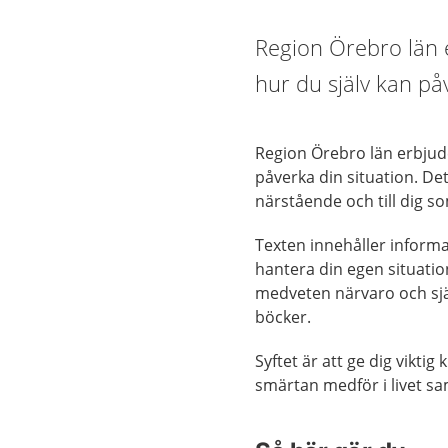
Region Örebro län 
hur du själv kan påv
Region Örebro län erbjude
påverka din situation. Det
närstående och till dig s
Texten innehåller informa
hantera din egen situati
medveten närvaro och sjä
böcker.
Syftet är att ge dig vikti
smärtan medför i livet sa