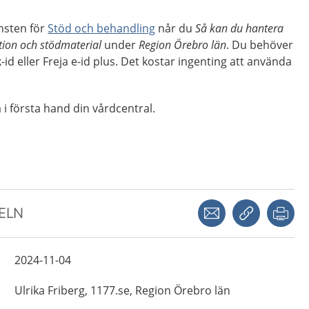
änsten för
Stöd och behandling
når du
Så kan du hantera
tion och stödmaterial
under
Region Örebro län
. Du behöver
-id eller Freja e-id plus. Det kostar ingenting att använda
i första hand din vårdcentral.
Dela via mejl
Kopiera län
Skr
KELN
2024-11-04
Ulrika
Friberg,
1177.se, Region Örebro län