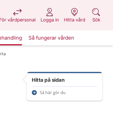
på 1177.se
på 1177.se
på 1177.se
på 1177.se
För vårdpersonal
Logga in
Hitta vård
Sök
ehandling
Så fungerar vården
rta
Hitta på sidan
Så här gör du