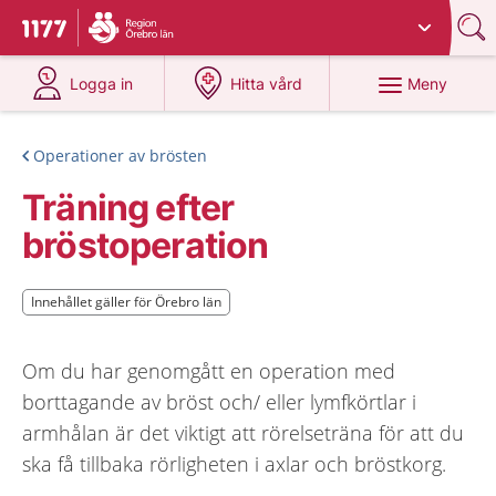
Du har valt region
Örebro län
.
Till startsidan för 1177
på 1177.se
på 1177.se
Meny
Logga in
Hitta vård
Operationer av brösten
Träning efter
bröstoperation
Innehållet gäller för Örebro län
Innehållet gäller för Örebro län
Om du har genomgått en operation med
borttagande av bröst och/ eller lymfkörtlar i
armhålan är det viktigt att rörelseträna för att du
ska få tillbaka rörligheten i axlar och bröstkorg.