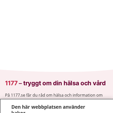
1177
–
tryggt om din hälsa och vård
På 1177.se får du råd om hälsa och information om
sjukdomar och vilka mottagningar du kan kontakta.
Den här webbplatsen använder
Logga in för att läsa din journal och göra dina
kakor