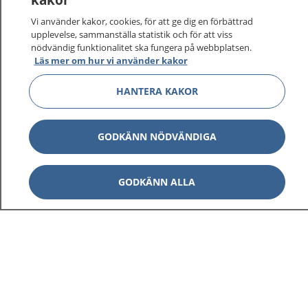
vårdärenden. Ring telefonnummer 1177 för
sjukvårdsrådgivning dygnet runt.
Vi använder kakor, cookies, för att ge dig en förbättrad
1177 ger dig råd när du vill må bättre.
upplevelse, sammanställa statistik och för att viss
nödvändig funktionalitet ska fungera på webbplatsen.
Läs mer om hur vi använder kakor
HANTERA KAKOR
Visa inn
1177 på flera språk
GODKÄNN NÖDVÄNDIGA
Visa inn
Om 1177
GODKÄNN ALLA
Visa inn
Kontakt
Behandling av personuppgifter
Hantering av kakor