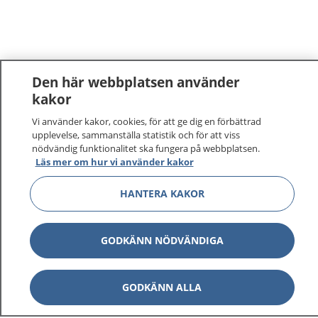
Den här webbplatsen använder
kakor
1177
–
tryggt om din hälsa och vård
Vi använder kakor, cookies, för att ge dig en förbättrad
upplevelse, sammanställa statistik och för att viss
nödvändig funktionalitet ska fungera på webbplatsen.
På 1177.se får du råd om hälsa och information om
Läs mer om hur vi använder kakor
sjukdomar och vilka mottagningar du kan kontakta.
Logga in för att läsa din journal och göra dina
HANTERA KAKOR
vårdärenden. Ring telefonnummer 1177 för
sjukvårdsrådgivning dygnet runt.
GODKÄNN NÖDVÄNDIGA
1177 ger dig råd när du vill må bättre.
GODKÄNN ALLA