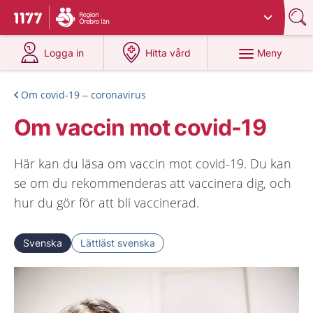
Du har valt region
Örebro län
.
Till startsidan för 1177
på 1177.se
på 1177.se
Meny
Logga in
Hitta vård
Om covid-19 – coronavirus
Om vaccin mot covid-19
Här kan du läsa om vaccin mot covid-19. Du kan
se om du rekommenderas att vaccinera dig, och
hur du gör för att bli vaccinerad.
Svenska
Lättläst svenska