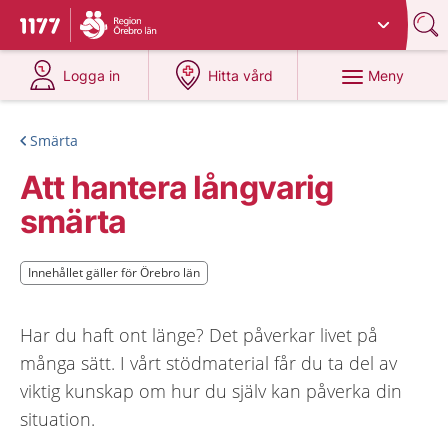
Du har valt region
Örebro län
.
Till startsidan för 1177
på 1177.se
på 1177.se
Meny
Logga in
Hitta vård
Smärta
Att hantera långvarig
smärta
Innehållet gäller för Örebro län
Innehållet gäller för Örebro län
Har du haft ont länge? Det påverkar livet på
många sätt. I vårt stödmaterial får du ta del av
viktig kunskap om hur du själv kan påverka din
situation.