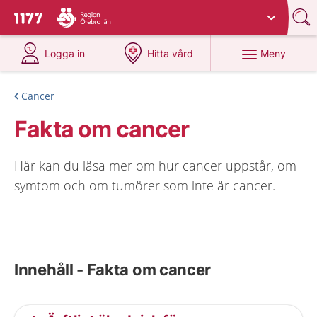
Du har valt region
Örebro län
.
Till startsidan för 1177
på 1177.se
på 1177.se
Meny
Logga in
Hitta vård
Cancer
Fakta om cancer
Här kan du läsa mer om hur cancer uppstår, om
symtom och om tumörer som inte är cancer.
Innehåll - Fakta om cancer