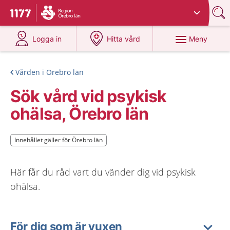
Du har valt region
Örebro län
.
Till startsidan för 1177
på 1177.se
på 1177.se
Meny
Logga in
Hitta vård
Vården i Örebro län
Sök vård vid psykisk
ohälsa, Örebro län
Innehållet gäller för Örebro län
Innehållet gäller för Örebro län
Här får du råd vart du vänder dig vid psykisk
ohälsa.
För dig som är vuxen