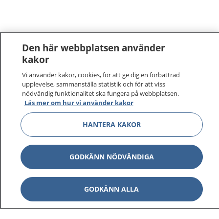
Den här webbplatsen använder
kakor
Vi använder kakor, cookies, för att ge dig en förbättrad
upplevelse, sammanställa statistik och för att viss
nödvändig funktionalitet ska fungera på webbplatsen.
Läs mer om hur vi använder kakor
1177
–
tryggt om din hälsa och vård
HANTERA KAKOR
På 1177.se får du råd om hälsa och information om
sjukdomar och vilka mottagningar du kan kontakta.
GODKÄNN NÖDVÄNDIGA
Logga in för att läsa din journal och göra dina
vårdärenden. Ring telefonnummer 1177 för
GODKÄNN ALLA
sjukvårdsrådgivning dygnet runt.
1177 ger dig råd när du vill må bättre.