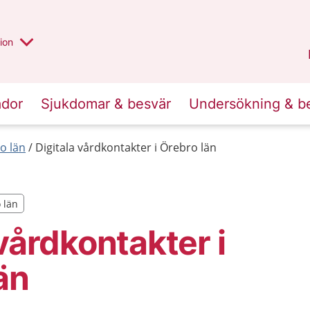
valt region
annan
ion
Örebro län
.
ador
Sjukdomar & besvär
Undersökning & b
o län
Digitala vårdkontakter i Örebro län
o län
o län
 vårdkontakter i
än