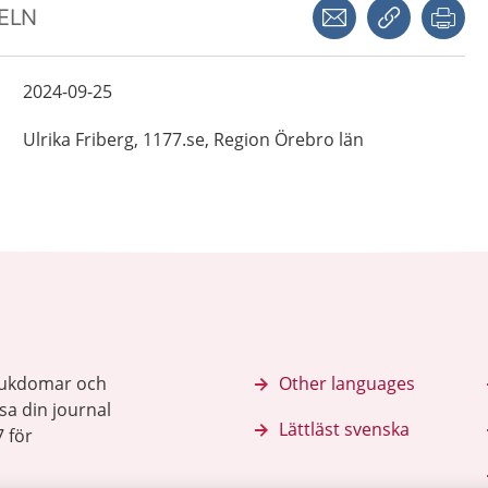
Dela via mejl
Kopiera län
Skr
KELN
2024-09-25
Ulrika
Friberg,
1177.se, Region Örebro län
sjukdomar och
Other languages
sa din journal
Lättläst svenska
 för