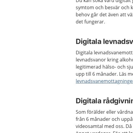
Du kan söka vård digital
symtom och besvär och k
behov går det även att vä
det fungerar.
Digitala levnad
Digitala levnadsvanemotta
levnadsvanor kring alkohol
legitimerad hälso- och s
upp till 6 månader. Läs 
levnadsvanemottagninge
Digitala rådgivni
Som förälder eller vårdn
från 6 månader och uppåt
videosamtal med oss. Då f