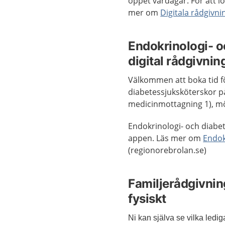
öppet vardagar. För att lo
mer om
Digitala rådgivni
Endokrinologi- 
digital rådgivnin
Välkommen att boka tid fö
diabetessjuksköterskor p
medicinmottagning 1), mö
Endokrinologi- och diabe
appen. Läs mer om
Endok
(regionorebrolan.se)
Familjerådgivning
fysiskt
Ni kan själva se vilka ledi