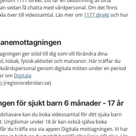
t genom 1177 direkt. Du får en bedömning av dina
an sedan få chatta med vårdpersonal. Om det finns
xla över till videosamtal. Läs mer om
1177 direkt
och hur
svanemottagningen
gningen ger stöd till dig som vill förändra dina
, tobak, fysisk aktivitet och matvanor. Här träffar du
jukvårdspersonal genom digitala möten under en period
mer om
Digitala
n
(regionorebrolan.se)
ngen för sjukt barn 6 månader - 17 år
adshavare kan du boka videosamtal för ditt sjuka barn
. Ungdomar under 18 år kan också själva boka
år du träffa oss via appen Digitala mottagningen. Vi har