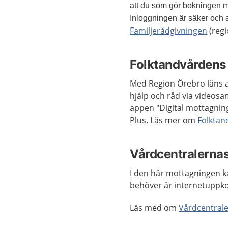
att du som gör bokningen må
Inloggningen är säker och al
Familjerådgivningen
(regi
Folktandvårdens 
Med Region Örebro läns ap
hjälp och råd via videos
appen "Digital mottagning"
Plus. Läs mer om
Folktan
Vårdcentralernas
I den här mottagningen 
behöver är internetuppko
Läs med om
Vårdcentrale