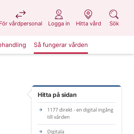
på 1177.se
på 1177.se
på 1177.se
på 1177.se
För vårdpersonal
Logga in
Hitta vård
Sök
ehandling
Så fungerar vården
Hitta på sidan
1177 direkt - en digital ingång
till vården
Digitala