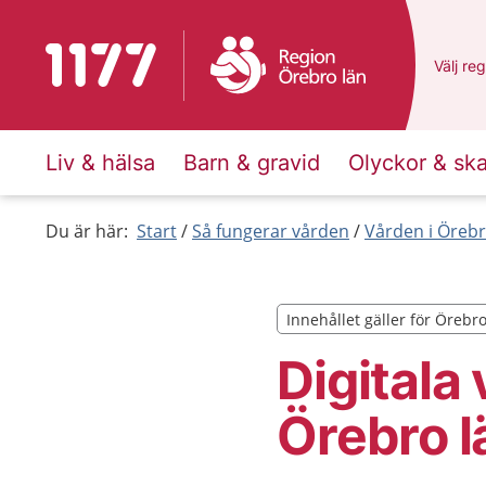
Till startsidan för 1177
Du har 
Välj
en 
reg
Liv & hälsa
Barn & gravid
Olyckor & sk
Du är här:
Start
Så fungerar vården
Vården i Örebr
Innehållet gäller för Örebr
Innehållet gäller för Örebr
Digitala
Örebro l