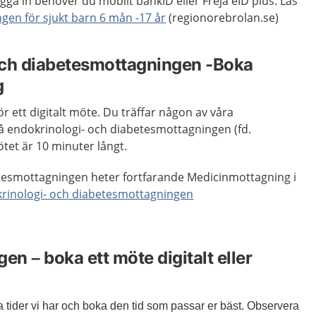
gga in behöver du mobilt bankID eller Freja eID plus. Läs
ngen för sjukt barn 6 mån -17 år
(regionorebrolan.se)
och diabetesmottagningen -Boka
g
r ett digitalt möte. Du träffar någon av våra
å endokrinologi- och diabetesmottagningen (fd.
tet är 10 minuter långt.
tesmottagningen heter fortfarande Medicinmottagning i
rinologi- och diabetesmottagningen
en – boka ett möte digitalt eller
ga tider vi har och boka den tid som passar er bäst. Observera