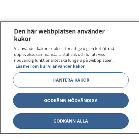
Den här webbplatsen använder
kakor
Vi använder kakor, cookies, för att ge dig en förbättrad
1177
–
tryggt om din hälsa och vård
upplevelse, sammanställa statistik och för att viss
nödvändig funktionalitet ska fungera på webbplatsen.
På 1177.se får du råd om hälsa och information om
Läs mer om hur vi använder kakor
sjukdomar och vilka mottagningar du kan kontakta.
Logga in för att läsa din journal och göra dina
HANTERA KAKOR
vårdärenden. Ring telefonnummer 1177 för
sjukvårdsrådgivning dygnet runt.
GODKÄNN NÖDVÄNDIGA
1177 ger dig råd när du vill må bättre.
GODKÄNN ALLA