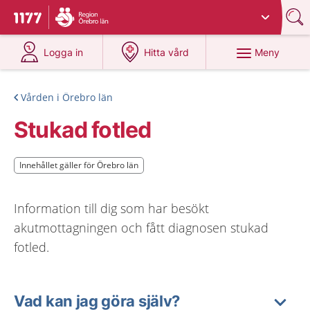
Du har valt region
Örebro län
.
Till startsidan för 1177
på 1177.se
på 1177.se
Meny
Logga in
Hitta vård
Vården i Örebro län
Stukad fotled
Innehållet gäller för Örebro län
Innehållet gäller för Örebro län
Information till dig som har besökt
akutmottagningen och fått diagnosen stukad
fotled.
Vad kan jag göra själv?