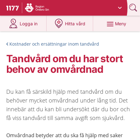
Du har valt region
Örebro län
.
Till startsidan för 1177
på 1177.se
på 1177.se
Meny
Logga in
Hitta vård
Kostnader och ersättningar inom tandvård
Tandvård om du har stort
behov av omvårdnad
Du kan få särskild hjälp med tandvård om du
behöver mycket omvårdnad under lång tid. Det
innebär att du kan bli undersökt där du bor och
få viss tandvård till samma avgift som sjukvård.
Omvårdnad betyder att du ska få hjälp med saker