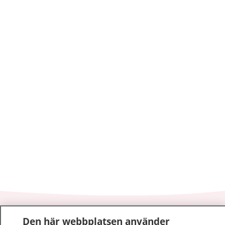
1177
–
tryggt om din hälsa och vård
Den här webbplatsen använder