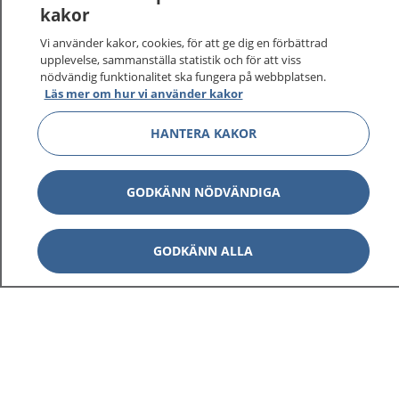
kakor
På 1177.se får du råd om hälsa och information om
Vi använder kakor, cookies, för att ge dig en förbättrad
sjukdomar och vilka mottagningar du kan kontakta.
upplevelse, sammanställa statistik och för att viss
Logga in för att läsa din journal och göra dina
nödvändig funktionalitet ska fungera på webbplatsen.
vårdärenden. Ring telefonnummer 1177 för
Läs mer om hur vi använder kakor
sjukvårdsrådgivning dygnet runt.
HANTERA KAKOR
1177 ger dig råd när du vill må bättre.
GODKÄNN NÖDVÄNDIGA
Visa inn
GODKÄNN ALLA
1177 på flera språk
Visa inn
Om 1177
Visa inn
Kontakt