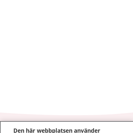
1177
–
tryggt om din hälsa och vård
Den här webbplatsen använder