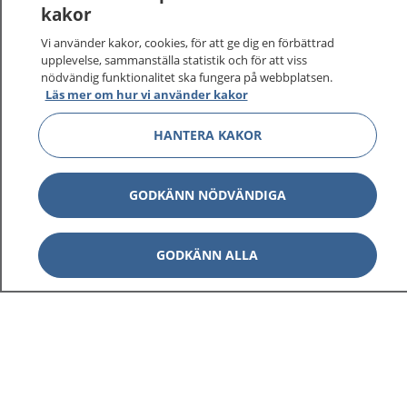
kakor
På 1177.se får du råd om hälsa och information om
Vi använder kakor, cookies, för att ge dig en förbättrad
sjukdomar och vilka mottagningar du kan kontakta.
upplevelse, sammanställa statistik och för att viss
Logga in för att läsa din journal och göra dina
nödvändig funktionalitet ska fungera på webbplatsen.
vårdärenden. Ring telefonnummer 1177 för
Läs mer om hur vi använder kakor
sjukvårdsrådgivning dygnet runt.
HANTERA KAKOR
1177 ger dig råd när du vill må bättre.
GODKÄNN NÖDVÄNDIGA
Visa inn
GODKÄNN ALLA
1177 på flera språk
Visa inn
Om 1177
Visa inn
Kontakt