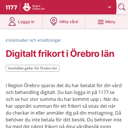
Du har valt region
Örebro län
.
Till startsidan för 1177
på 1177.se
på 1177.se
Meny
Logga in
Hitta vård
Kostnader och ersättningar
Digitalt frikort i Örebro län
Innehållet gäller för Örebro län
Innehållet gäller för Örebro län
I Region Örebro sparas det du har betalat för din vård
och behandling digitalt. Du kan logga in på 1177.se
och se hur stor summa du har kommit upp i. När du
har uppnått summan för ett frikort så visas det när
du checkar in eller anmäler dig på din mottagning. Då
behöver du inte betala för ditt besök. Du behöver inte
ha med dig något frikort på dina vårdbesök inom