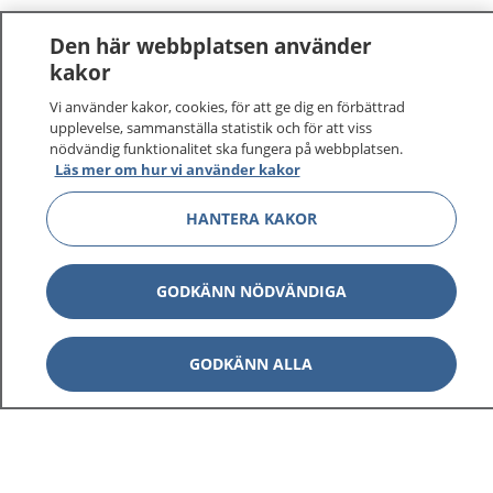
Den här webbplatsen använder
kakor
Vi använder kakor, cookies, för att ge dig en förbättrad
1177
–
tryggt om din hälsa och vård
upplevelse, sammanställa statistik och för att viss
nödvändig funktionalitet ska fungera på webbplatsen.
Läs mer om hur vi använder kakor
På 1177.se får du råd om hälsa och information om
sjukdomar och vilka mottagningar du kan kontakta.
HANTERA KAKOR
Logga in för att läsa din journal och göra dina
vårdärenden. Ring telefonnummer 1177 för
sjukvårdsrådgivning dygnet runt.
GODKÄNN NÖDVÄNDIGA
1177 ger dig råd när du vill må bättre.
GODKÄNN ALLA
Visa inn
1177 på flera språk