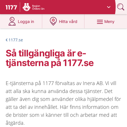
Du har valt region
Örebro län
.
Till startsidan för 1177
på 1177.se
på 1177.se
Meny
Logga in
Hitta vård
1177.se
Så tillgängliga är e-
tjänsterna på 1177.se
E-tjänsterna på 1177 förvaltas av Inera AB. Vi vill
att alla ska kunna använda dessa tjänster. Det
gäller även dig som använder olika hjälpmedel för
att ta del av innehållet. Här finns information om
de brister som vi känner till och arbetar med att
åtgärda.