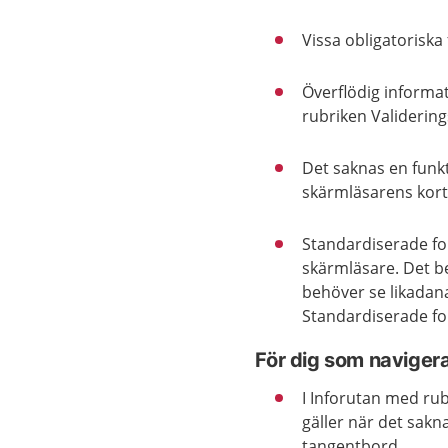
Vissa obligatoriska 
Överflödig informa
rubriken Validerings
Det saknas en funkti
skärmläsarens ko
Standardiserade fo
skärmläsare. Det b
behöver se likadana 
Standardiserade fo
För dig som naviger
I Inforutan med rub
gäller när det sakn
tangentbord.