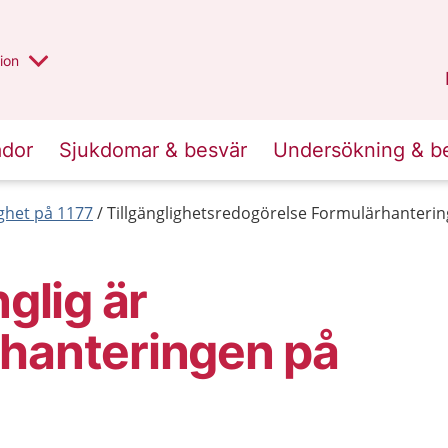
valt region
annan
ion
Örebro län
.
ador
Sjukdomar & besvär
Undersökning & b
lighet på 1177
Tillgänglighetsredogörelse Formulärhanterin
nglig är
rhanteringen på