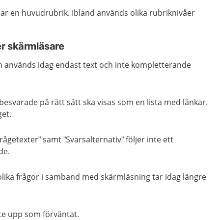
ar en huvudrubrik. Ibland används olika rubriknivåer
r skärmläsare
 används idag endast text och inte kompletterande
besvarade på rätt sätt ska visas som en lista med länkar.
get.
Frågetexter” samt ”Svarsalternativ” följer inte ett
de.
olika frågor i samband med skärmläsning tar idag längre
nte upp som förväntat.