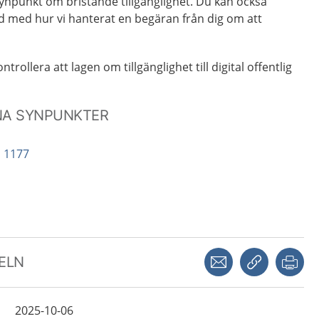
ynpunkt om bristande tillgänglighet. Du kan också
d med hur vi hanterat en begäran från dig om att
trollera att lagen om tillgänglighet till digital offentlig
NA SYNPUNKTER
å 1177
Dela via mejl
Kopiera län
Skr
KELN
2025-10-06