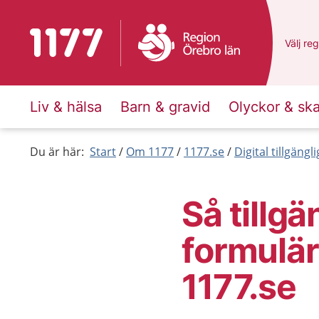
Till startsidan för 1177
Du har 
Välj
en 
reg
Liv & hälsa
Barn & gravid
Olyckor & sk
Du är här:
Start
Om 1177
1177.se
Digital tillgäng
Så tillgä
formulä
1177.se