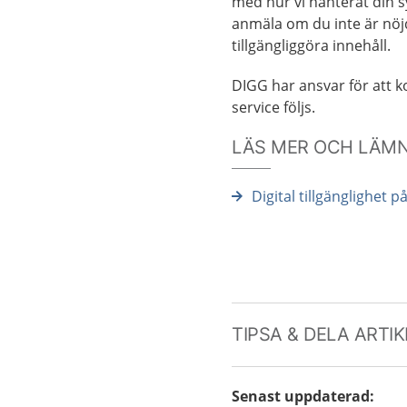
med hur vi hanterat din s
anmäla om du inte är nöj
tillgängliggöra innehåll.
DIGG har ansvar för att kon
service följs.
LÄS MER OCH LÄM
Digital tillgänglighet p
TIPSA & DELA ARTI
Senast uppdaterad
: