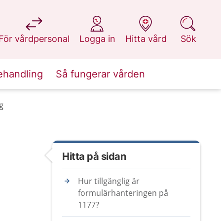
på 1177.se
på 1177.se
på 1177.se
på 1177.se
För vårdpersonal
Logga in
Hitta vård
Sök
ehandling
Så fungerar vården
g
Hitta på sidan
Hur tillgänglig är
formulärhanteringen på
1177?