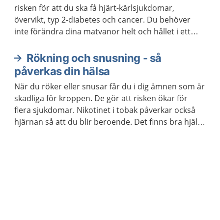
risken för att du ska få hjärt-kärlsjukdomar,
övervikt, typ 2-diabetes och cancer. Du behöver
inte förändra dina matvanor helt och hållet i ett
enda steg. Kom ihåg att varje liten förändring kan
göra stor skillnad.
Rökning och snusning - så
påverkas din hälsa
När du röker eller snusar får du i dig ämnen som är
skadliga för kroppen. De gör att risken ökar för
flera sjukdomar. Nikotinet i tobak påverkar också
hjärnan så att du blir beroende. Det finns bra hjälp
att få om du vill ha hjälp att sluta röka eller snusa.