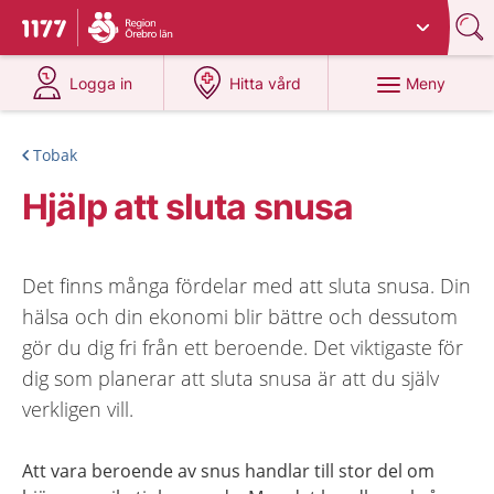
Du har valt region
Örebro län
.
Till startsidan för 1177
på 1177.se
på 1177.se
Meny
Logga in
Hitta vård
Tobak
Hjälp att sluta snusa
Det finns många fördelar med att sluta snusa. Din
hälsa och din ekonomi blir bättre och dessutom
gör du dig fri från ett beroende. Det viktigaste för
dig som planerar att sluta snusa är att du själv
verkligen vill.
Att vara beroende av snus handlar till stor del om