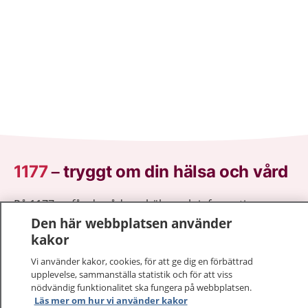
1177
–
tryggt om din hälsa och vård
På 1177.se får du råd om hälsa och information om
sjukdomar och vilka mottagningar du kan kontakta.
Den här webbplatsen använder
Logga in för att läsa din journal och göra dina
kakor
vårdärenden. Ring telefonnummer 1177 för
Vi använder kakor, cookies, för att ge dig en förbättrad
sjukvårdsrådgivning dygnet runt.
upplevelse, sammanställa statistik och för att viss
1177 ger dig råd när du vill må bättre.
nödvändig funktionalitet ska fungera på webbplatsen.
Läs mer om hur vi använder kakor