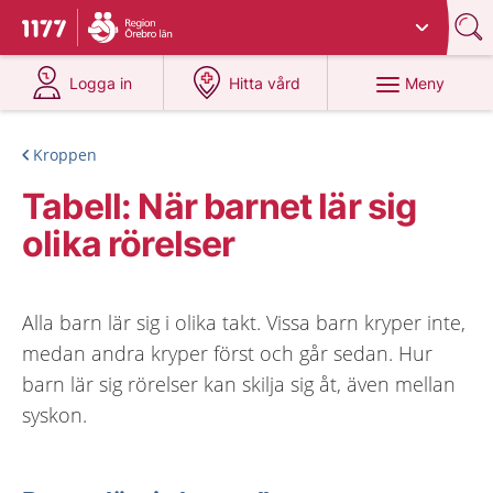
Du har valt region
Örebro län
.
Till startsidan för 1177
på 1177.se
på 1177.se
Meny
Logga in
Hitta vård
Kroppen
Tabell: När barnet lär sig
olika rörelser
Alla barn lär sig i olika takt. Vissa barn kryper inte,
medan andra kryper först och går sedan. Hur
barn lär sig rörelser kan skilja sig åt, även mellan
syskon.