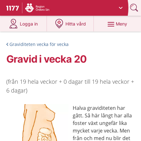
Du har valt region
Örebro län
.
Till startsidan för 1177
på 1177.se
på 1177.se
Meny
Logga in
Hitta vård
Graviditeten vecka för vecka
Gravid i vecka 20
(från 19 hela veckor + 0 dagar till 19 hela veckor +
6 dagar)
Halva graviditeten har
gått. Så här långt har alla
foster växt ungefär lika
mycket varje vecka. Men
från och med nu blir det