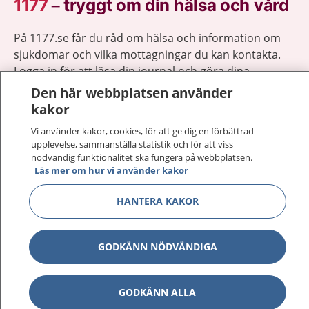
1177
–
tryggt om din hälsa och vård
På 1177.se får du råd om hälsa och information om
sjukdomar och vilka mottagningar du kan kontakta.
Logga in för att läsa din journal och göra dina
vårdärenden. Ring telefonnummer 1177 för
Den här webbplatsen använder
sjukvårdsrådgivning dygnet runt.
kakor
1177 ger dig råd när du vill må bättre.
Vi använder kakor, cookies, för att ge dig en förbättrad
upplevelse, sammanställa statistik och för att viss
nödvändig funktionalitet ska fungera på webbplatsen.
Läs mer om hur vi använder kakor
HANTERA KAKOR
Visa inn
1177 på flera språk
Visa inn
GODKÄNN NÖDVÄNDIGA
Om 1177
Visa inn
Kontakt
GODKÄNN ALLA