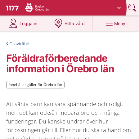
Du har valt region
Örebro län
.
Till startsidan för 1177
på 1177.se
på 1177.se
Meny
Logga in
Hitta vård
Graviditet
Föräldraförberedande
information i Örebro län
Innehållet gäller för Örebro län
Innehållet gäller för Örebro län
Att vänta barn kan vara spännande och roligt,
men det kan också innebära oro och många
funderingar. Du kanske undrar över hur
förlossningen går till. Eller hur du ska ta hand om
det nyfödda barnet på bästa sätt.