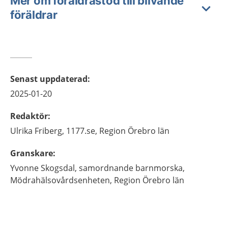
Mer om föräldrastöd till blivande
föräldrar
Senast uppdaterad
:
2025-01-20
Redaktör
:
Ulrika
Friberg,
1177.se, Region Örebro län
Granskare
:
Yvonne
Skogsdal,
samordnande barnmorska,
Mödrahälsovårdsenheten, Region Örebro län