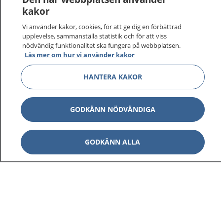
kakor
Vi använder kakor, cookies, för att ge dig en förbättrad
upplevelse, sammanställa statistik och för att viss
1177
–
tryggt om din hälsa och vård
nödvändig funktionalitet ska fungera på webbplatsen.
Läs mer om hur vi använder kakor
På 1177.se får du råd om hälsa och information om
sjukdomar och vilka mottagningar du kan kontakta.
HANTERA KAKOR
Logga in för att läsa din journal och göra dina
vårdärenden. Ring telefonnummer 1177 för
GODKÄNN NÖDVÄNDIGA
sjukvårdsrådgivning dygnet runt.
1177 ger dig råd när du vill må bättre.
GODKÄNN ALLA
Visa inn
1177 på flera språk
Visa inn
Om 1177