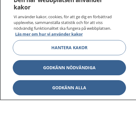
kakor
På 1177.se får du råd om hälsa och information om
Vi använder kakor, cookies, för att ge dig en förbättrad
sjukdomar och vilka mottagningar du kan kontakta.
upplevelse, sammanställa statistik och för att viss
Logga in för att läsa din journal och göra dina
nödvändig funktionalitet ska fungera på webbplatsen.
vårdärenden. Ring telefonnummer 1177 för
Läs mer om hur vi använder kakor
sjukvårdsrådgivning dygnet runt.
HANTERA KAKOR
1177 ger dig råd när du vill må bättre.
GODKÄNN NÖDVÄNDIGA
Visa inn
GODKÄNN ALLA
1177 på flera språk
Visa inn
Om 1177
Visa inn
Kontakt