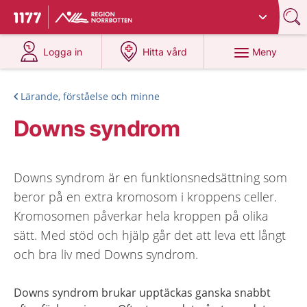
Du har valt region
Norrbotten
.
Till startsidan för 1177
på 1177.se
på 1177.se
Meny
Logga in
Hitta vård
Lärande, förståelse och minne
Downs syndrom
Downs syndrom är en funktionsnedsättning som
beror på en extra kromosom i kroppens celler.
Kromosomen påverkar hela kroppen på olika
sätt. Med stöd och hjälp går det att leva ett långt
och bra liv med Downs syndrom.
Downs syndrom brukar upptäckas ganska snabbt