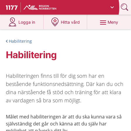
Du har valt region
Norrbotten
.
Till startsidan för 1177
på 1177.se
på 1177.se
Meny
Logga in
Hitta vård
Habilitering
Habilitering
Habiliteringen finns till för dig som har en
bestående funktionsnedsättning. Där kan du och
dina närstående få stöd och träning för att klara
av vardagen så bra som möjligt.
Målet med habiliteringen är att du ska kunna vara så
självständig det går och känna att du själv har
möjlighet att påverka ditt liv.