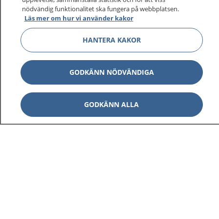
1177 ger dig råd när du vill må bättre.
nödvändig funktionalitet ska fungera på webbplatsen.
Läs mer om hur vi använder kakor
HANTERA KAKOR
Visa inn
1177 på flera språk
GODKÄNN NÖDVÄNDIGA
Visa inn
Om 1177
GODKÄNN ALLA
Visa inn
Kontakt
Behandling av personuppgifter
Hantering av kakor
Inställningar för kakor