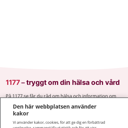
1177
–
tryggt om din hälsa och vård
På 1177.se får du råd om hälsa och information om
sjukdomar och vilka mottagningar du kan kontakta.
Den här webbplatsen använder
Logga in för att läsa din journal och göra dina
kakor
vårdärenden. Ring telefonnummer 1177 för
Vi använder kakor, cookies, för att ge dig en förbättrad
sjukvårdsrådgivning dygnet runt.
upplevelse, sammanställa statistik och för att viss