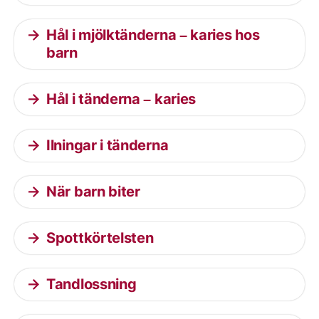
Hål i mjölktänderna – karies hos
barn
Hål i tänderna – karies
Ilningar i tänderna
När barn biter
Spottkörtelsten
Tandlossning