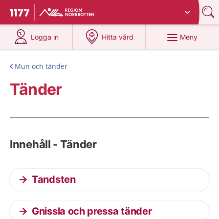
Du har valt region
Norrbotten
.
Till startsidan för 1177
på 1177.se
på 1177.se
Meny
Logga in
Hitta vård
Mun och tänder
Tänder
Innehåll - Tänder
Tandsten
Gnissla och pressa tänder