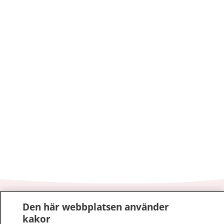
1177
–
tryggt om din hälsa och vård
Den här webbplatsen använder
kakor