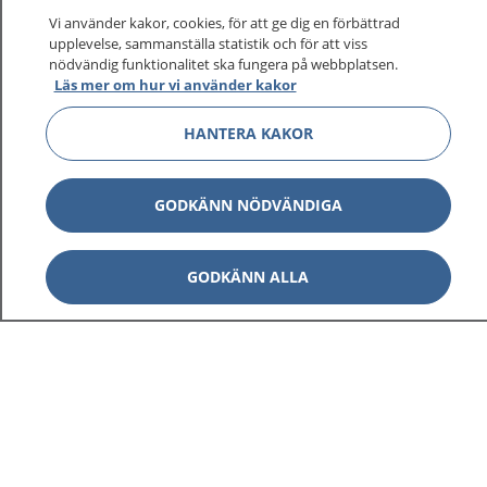
På 1177.se får du råd om hälsa och information om
Vi använder kakor, cookies, för att ge dig en förbättrad
sjukdomar och vilka mottagningar du kan kontakta.
upplevelse, sammanställa statistik och för att viss
Logga in för att läsa din journal och göra dina
nödvändig funktionalitet ska fungera på webbplatsen.
Läs mer om hur vi använder kakor
vårdärenden. Ring telefonnummer 1177 för
sjukvårdsrådgivning dygnet runt.
HANTERA KAKOR
1177 ger dig råd när du vill må bättre.
GODKÄNN NÖDVÄNDIGA
GODKÄNN ALLA
Visa inn
1177 på flera språk
Visa inn
Om 1177
Visa inn
Kontakt
Behandling av personuppgifter