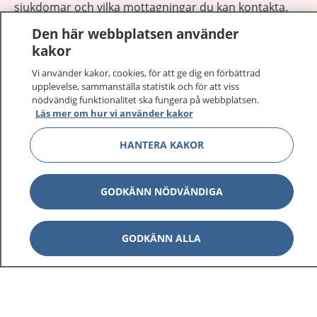
sjukdomar och vilka mottagningar du kan kontakta.
Logga in för att läsa din journal och göra dina
Den här webbplatsen använder
vårdärenden. Ring telefonnummer 1177 för
kakor
sjukvårdsrådgivning dygnet runt.
Vi använder kakor, cookies, för att ge dig en förbättrad
1177 ger dig råd när du vill må bättre.
upplevelse, sammanställa statistik och för att viss
nödvändig funktionalitet ska fungera på webbplatsen.
Läs mer om hur vi använder kakor
HANTERA KAKOR
Visa inn
1177 på flera språk
GODKÄNN NÖDVÄNDIGA
Visa inn
Om 1177
GODKÄNN ALLA
Visa inn
Kontakt
Behandling av personuppgifter