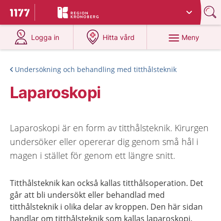
Du har valt region
Kronoberg
.
Till startsidan för 1177
på 1177.se
på 1177.se
Meny
Logga in
Hitta vård
Undersökning och behandling med titthålsteknik
Laparoskopi
Laparoskopi är en form av titthålsteknik. Kirurgen
undersöker eller opererar dig genom små hål i
magen i stället för genom ett längre snitt.
Titthålsteknik kan också kallas titthålsoperation. Det
går att bli undersökt eller behandlad med
titthålsteknik i olika delar av kroppen. Den här sidan
handlar om titthålsteknik som kallas laparoskopi.