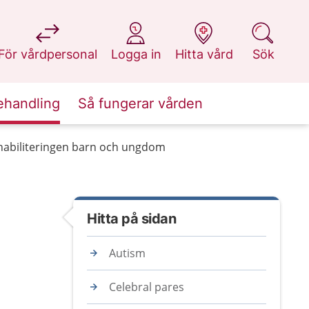
på 1177.se
på 1177.se
på 1177.se
på 1177.se
För vårdpersonal
Logga in
Hitta vård
Sök
ehandling
Så fungerar vården
 habiliteringen barn och ungdom
Hitta på sidan
Autism
Celebral pares