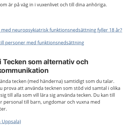
som är på väg in i vuxenlivet och till dina anhöriga.
 med neuropsykiatrisk funktionsnedsättning fyller 18 år?
till personer med funktionsnedsättning
i Tecken som alternativ och
 kommunikation
nvända tecken (med händerna) samtidigt som du talar.
u prova att använda tecknen som stöd vid samtal i olika
sig till alla som vill lära sig använda tecken. Du kan till
er personal till barn, ungdomar och vuxna med
er.
on Uppsala)