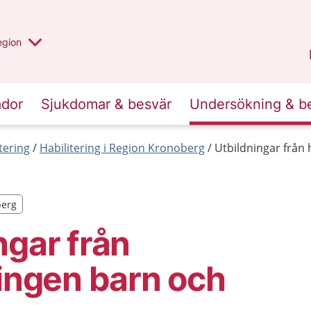
r valt region
n annan
egion
Kronoberg
.
ador
Sjukdomar & besvär
Undersökning & b
tering
Habilitering i Region Kronoberg
Utbildningar från
berg
berg
ngar från
ringen barn och