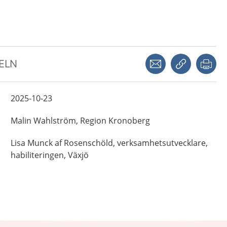
Dela via mejl
Kopiera län
Skr
KELN
2025-10-23
Malin
Wahlström,
Region Kronoberg
Lisa
Munck af Rosenschöld,
verksamhetsutvecklare,
habiliteringen,
Växjö