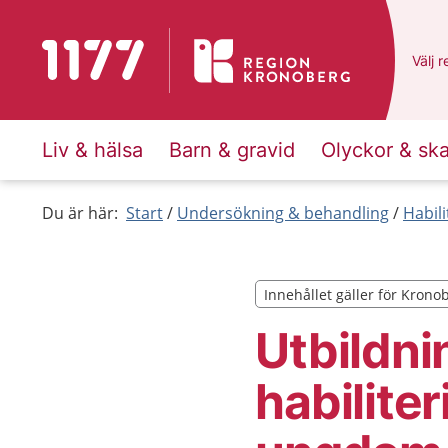
Till startsidan för 1177
Du ha
Välj
e
r
Liv & hälsa
Barn & gravid
Olyckor & sk
Du är här:
Start
Undersökning & behandling
Habili
Innehållet gäller för Krono
Innehållet gäller för Krono
Utbildni
habilite