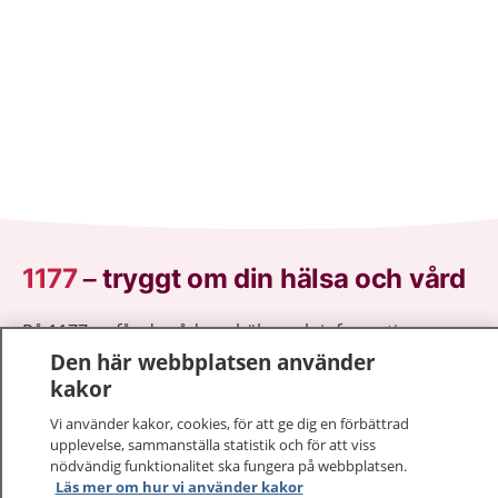
1177
–
tryggt om din hälsa och vård
På 1177.se får du råd om hälsa och information om
sjukdomar och vilka mottagningar du kan kontakta.
Den här webbplatsen använder
Logga in för att läsa din journal och göra dina
kakor
vårdärenden. Ring telefonnummer 1177 för
Vi använder kakor, cookies, för att ge dig en förbättrad
sjukvårdsrådgivning dygnet runt.
upplevelse, sammanställa statistik och för att viss
1177 ger dig råd när du vill må bättre.
nödvändig funktionalitet ska fungera på webbplatsen.
Läs mer om hur vi använder kakor