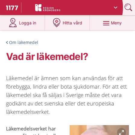
Du har valt region
Kronoberg
.
Till startsidan för 1177
på 1177.se
på 1177.se
Meny
Logga in
Hitta vård
Om läkemedel
Vad är läkemedel?
Läkemedel är ämnen som kan användas för att
förebygga, lindra eller bota sjukdomar. För att ett
läkemedel ska få säljas i Sverige måste det vara
godkänt av det svenska eller det europeiska
läkemedelsverket.
Läkemedelsverket har