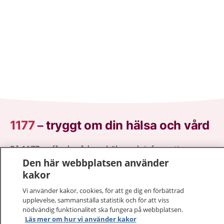
1177
–
tryggt om din hälsa och vård
På 1177.se får du råd om hälsa och information om
sjukdomar och vilka mottagningar du kan kontakta.
Den här webbplatsen använder
Logga in för att läsa din journal och göra dina
kakor
vårdärenden. Ring telefonnummer 1177 för
Vi använder kakor, cookies, för att ge dig en förbättrad
sjukvårdsrådgivning dygnet runt.
upplevelse, sammanställa statistik och för att viss
1177 ger dig råd när du vill må bättre.
nödvändig funktionalitet ska fungera på webbplatsen.
Läs mer om hur vi använder kakor