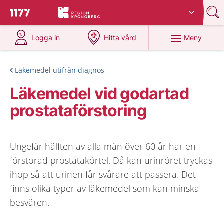
Du har valt region
Kronoberg
.
Till startsidan för 1177
på 1177.se
på 1177.se
Meny
Logga in
Hitta vård
Läkemedel utifrån diagnos
Läkemedel vid godartad
prostataförstoring
Ungefär hälften av alla män över 60 år har en
förstorad prostatakörtel. Då kan urinröret tryckas
ihop så att urinen får svårare att passera. Det
finns olika typer av läkemedel som kan minska
besvären.