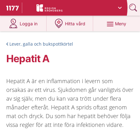
Du har valt region
Kronoberg
.
Till startsidan för 1177
på 1177.se
på 1177.se
Meny
Logga in
Hitta vård
Lever, galla och bukspottkörtel
Hepatit A
Hepatit A är en inflammation i levern som
orsakas av ett virus. Sjukdomen går vanligtvis över
av sig själv, men du kan vara trött under flera
månader efteråt. Hepatit A sprids oftast genom
mat och dryck. Du som har hepatit behöver följa
vissa regler för att inte föra infektionen vidare.