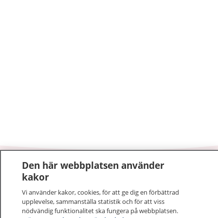
Den här webbplatsen använder
1177
–
tryggt om din hälsa och vård
kakor
Vi använder kakor, cookies, för att ge dig en förbättrad
På 1177.se får du råd om hälsa och information om
upplevelse, sammanställa statistik och för att viss
sjukdomar och vilka mottagningar du kan kontakta.
nödvändig funktionalitet ska fungera på webbplatsen.
Logga in för att läsa din journal och göra dina