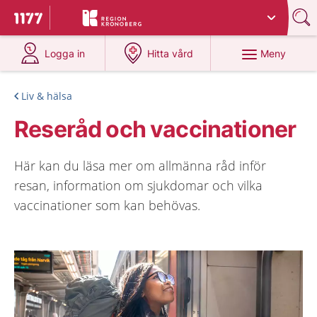
Du har valt region
Kronoberg
.
Till startsidan för 1177
på 1177.se
på 1177.se
Meny
Logga in
Hitta vård
Liv & hälsa
Reseråd och vaccinationer
Här kan du läsa mer om allmänna råd inför
resan, information om sjukdomar och vilka
vaccinationer som kan behövas.