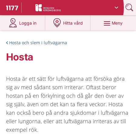
Du har valt region
Kronoberg
.
Till startsidan för 1177
på 1177.se
på 1177.se
Meny
Logga in
Hitta vård
Hosta och slem i luftvägarna
Hosta
Hosta är ett sätt för luftvägarna att försöka göra
sig av med sådant som irriterar. Oftast beror
hostan på en förkylning och då går den över av
sig själv, även om det kan ta flera veckor. Hosta
kan också bero på andra sjukdomar i luftvägarna
eller lungorna, eller att luftvägarna irriteras av till
exempel rök.