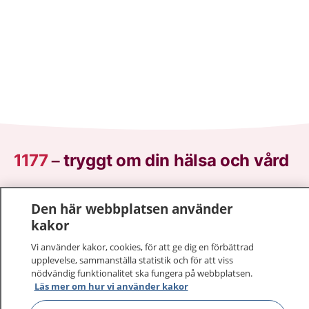
1177
–
tryggt om din hälsa och vård
På 1177.se får du råd om hälsa och information om
Den här webbplatsen använder
sjukdomar och vilka mottagningar du kan kontakta.
kakor
Logga in för att läsa din journal och göra dina
vårdärenden. Ring telefonnummer 1177 för
Vi använder kakor, cookies, för att ge dig en förbättrad
sjukvårdsrådgivning dygnet runt.
upplevelse, sammanställa statistik och för att viss
nödvändig funktionalitet ska fungera på webbplatsen.
1177 ger dig råd när du vill må bättre.
Läs mer om hur vi använder kakor