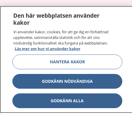
1177
–
tryggt om din hälsa och vård
Den här webbplatsen använder
kakor
På 1177.se får du råd om hälsa och information om
sjukdomar och vilka mottagningar du kan kontakta.
Vi använder kakor, cookies, för att ge dig en förbättrad
Logga in för att läsa din journal och göra dina
upplevelse, sammanställa statistik och för att viss
nödvändig funktionalitet ska fungera på webbplatsen.
vårdärenden. Ring telefonnummer 1177 för
Läs mer om hur vi använder kakor
sjukvårdsrådgivning dygnet runt.
1177 ger dig råd när du vill må bättre.
HANTERA KAKOR
GODKÄNN NÖDVÄNDIGA
Visa inn
1177 på flera språk
GODKÄNN ALLA
Visa inn
Om 1177
Visa inn
Kontakt