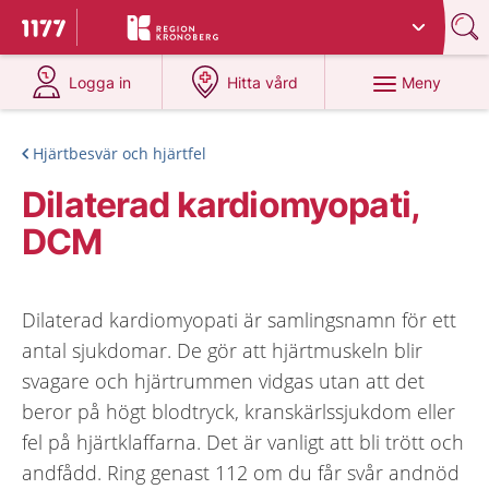
Du har valt region
Kronoberg
.
Till startsidan för 1177
på 1177.se
på 1177.se
Meny
Logga in
Hitta vård
Hjärtbesvär och hjärtfel
Dilaterad kardiomyopati,
DCM
Dilaterad kardiomyopati är samlingsnamn för ett
antal sjukdomar. De gör att hjärtmuskeln blir
svagare och hjärtrummen vidgas utan att det
beror på högt blodtryck, kranskärlssjukdom eller
fel på hjärtklaffarna. Det är vanligt att bli trött och
andfådd. Ring genast 112 om du får svår andnöd