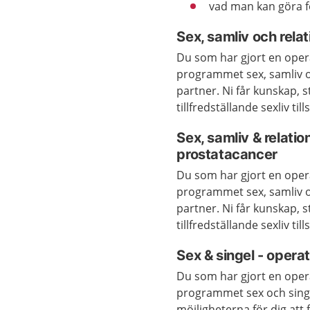
vad man kan göra f
Sex, samliv och rel
Du som har gjort en opera
programmet sex, samliv 
partner. Ni får kunskap, 
tillfredställande sexliv ti
Sex, samliv & relation
prostatacancer
Du som har gjort en opera
programmet sex, samliv 
partner. Ni får kunskap, 
tillfredställande sexliv t
Sex & singel - operat
Du som har gjort en opera
programmet sex och singe
möjligheterna för dig att f