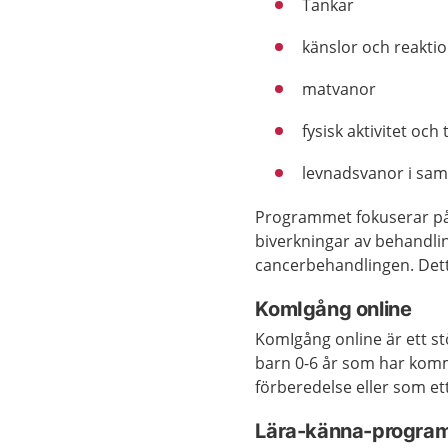
Tankar
känslor och reakti
matvanor
fysisk aktivitet och
levnadsvanor i sa
Programmet fokuserar på 
biverkningar av behandlin
cancerbehandlingen. Detta
KomIgång online
KomIgång online är ett st
barn 0-6 år som har kom
förberedelse eller som et
Lära-känna-progra