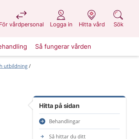
på 1177.se
på 1177.se
på 1177.se
på 1177.se
För vårdpersonal
Logga in
Hitta vård
Sök
ehandling
Så fungerar vården
h utbildning
Hitta på sidan
Behandlingar
Så hittar du ditt