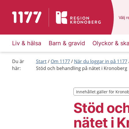
Till startsidan för 1177
Du ha
Välj
e
r
Liv & hälsa
Barn & gravid
Olyckor & sk
Du är
Start
Om 1177
När du loggar in på 1177
här:
Stöd och behandling på nätet i Kronoberg
Innehållet gäller för Krono
Innehållet gäller för Krono
Stöd och
nätet i 