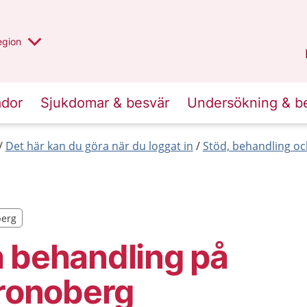
r valt region
n annan
egion
Kronoberg
.
ador
Sjukdomar & besvär
Undersökning & b
Det här kan du göra när du loggat in
Stöd, behandling oc
berg
berg
 behandling på
Kronoberg