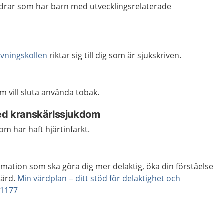
ldrar som har barn med utvecklingsrelaterade
n
ivningskollen
riktar sig till dig som är sjukskriven.
 vill sluta använda tobak.
med kranskärlssjukdom
om har haft hjärtinfarkt.
mation som ska göra dig mer delaktig, öka din förståelse
vård.
Min vårdplan – ditt stöd för delaktighet och
 1177