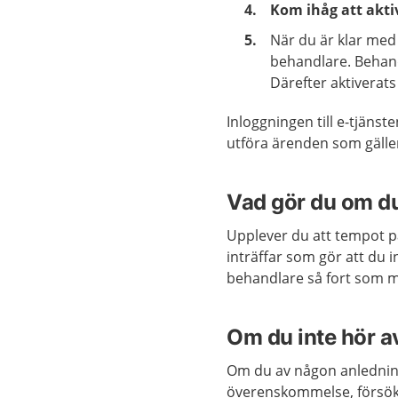
Kom ihåg att akti
När du är klar med
behandlare. Behand
Därefter aktiverat
Inloggningen till e-tjänst
utföra ärenden som gäller 
Vad gör du om du
Upplever du att tempot p
inträffar som gör att du
behandlare så fort som mö
Om du inte hör a
Om du av någon anlednin
överenskommelse, försöke