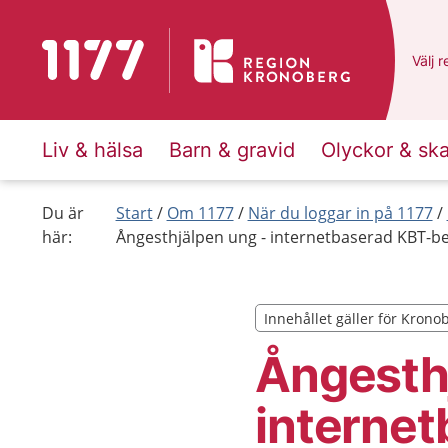
Till startsidan för 1177
Du ha
Välj
e
r
Liv & hälsa
Barn & gravid
Olyckor & sk
Du är
Start
Om 1177
När du loggar in på 1177
här:
Ångesthjälpen ung - internetbaserad KBT-b
Innehållet gäller för Krono
Innehållet gäller för Krono
Ångesthj
interne