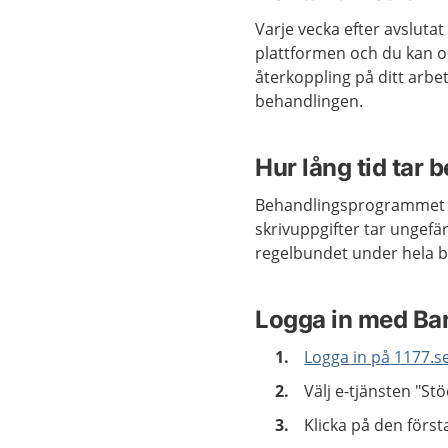
Varje vecka efter avsluta
plattformen och du kan oc
återkoppling på ditt arbet
behandlingen.
Hur lång tid tar
Behandlingsprogrammet t
skrivuppgifter tar ungef
regelbundet under hela 
Logga in med Bank
Logga in på 1177.s
Välj e-tjänsten "S
Klicka på den förs