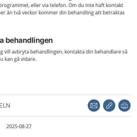
rogrammet, eller via telefon. Om du inte haft kontakt
r än två veckor kommer din behandling att betraktas
ta behandlingen
 vill avbryta behandlingen, kontakta din behandlare så
du kan gå vidare.
Dela via mejl
Kopiera län
Skr
KELN
2025-08-27