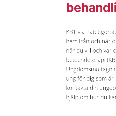
behandl
KBT via nätet gör 
hemifrån och när de
när du vill och var 
beteendeterapi (KBT
Ungdomsmottagning
ung för dig som är
kontakta din ungd
hjälp om hur du ka