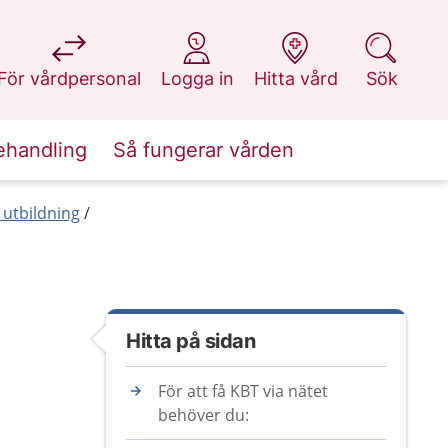
på 1177.se
på 1177.se
på 1177.se
på 1177.se
För vårdpersonal
Logga in
Hitta vård
Sök
ehandling
Så fungerar vården
 utbildning
Hitta på sidan
För att få KBT via nätet
behöver du: