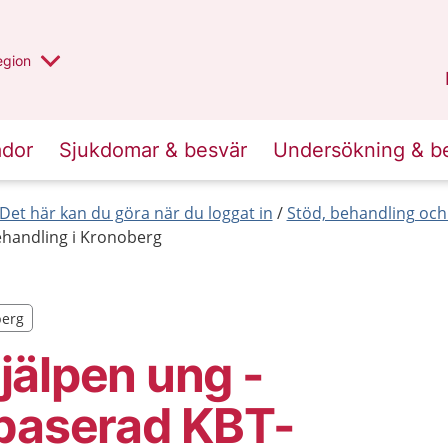
r valt region
n annan
egion
Kronoberg
.
ador
Sjukdomar & besvär
Undersökning & b
Det här kan du göra när du loggat in
Stöd, behandling och
ehandling i Kronoberg
berg
berg
älpen ung -
tbaserad KBT-