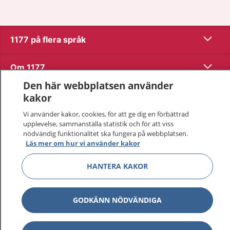
Visa inn
1177 på flera språk
Visa inn
Om 1177
Den här webbplatsen använder
Visa inn
Kontakt
kakor
Vi använder kakor, cookies, för att ge dig en förbättrad
upplevelse, sammanställa statistik och för att viss
Behandling av personuppgifter
nödvändig funktionalitet ska fungera på webbplatsen.
Läs mer om hur vi använder kakor
Hantering av kakor
HANTERA KAKOR
Inställningar för kakor
GODKÄNN NÖDVÄNDIGA
1177 – en tjänst från
Inera.