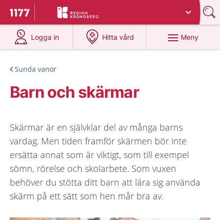
Du har valt region
Kronoberg
.
Till startsidan för 1177
på 1177.se
på 1177.se
Meny
Logga in
Hitta vård
Sunda vanor
Barn och skärmar
Skärmar är en självklar del av många barns
vardag. Men tiden framför skärmen bör inte
ersätta annat som är viktigt, som till exempel
sömn, rörelse och skolarbete. Som vuxen
behöver du stötta ditt barn att lära sig använda
skärm på ett sätt som hen mår bra av.