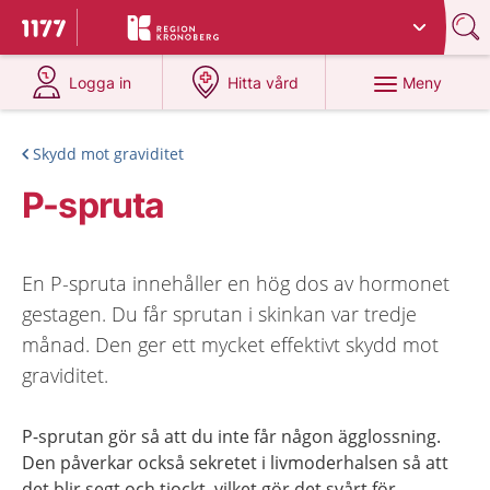
Du har valt region
Kronoberg
.
Till startsidan för 1177
på 1177.se
på 1177.se
Meny
Logga in
Hitta vård
Skydd mot graviditet
P-spruta
En P-spruta innehåller en hög dos av hormonet
gestagen. Du får sprutan i skinkan var tredje
månad. Den ger ett mycket effektivt skydd mot
graviditet.
P-sprutan gör så att du inte får någon ägglossning.
Den påverkar också sekretet i livmoderhalsen så att
det blir segt och tjockt, vilket gör det svårt för