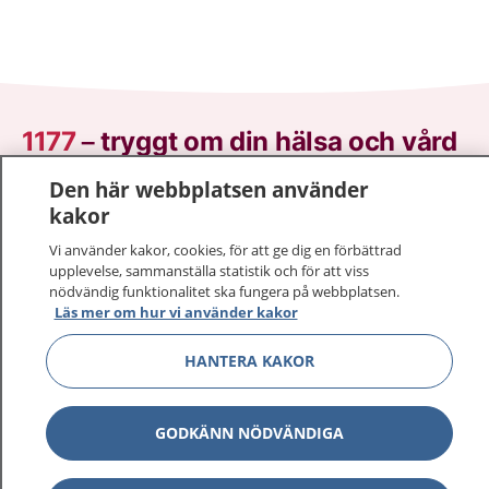
1177
–
tryggt om din hälsa och vård
Den här webbplatsen använder
På 1177.se får du råd om hälsa och information om
kakor
sjukdomar och vilka mottagningar du kan kontakta.
Logga in för att läsa din journal och göra dina
Vi använder kakor, cookies, för att ge dig en förbättrad
vårdärenden. Ring telefonnummer 1177 för
upplevelse, sammanställa statistik och för att viss
nödvändig funktionalitet ska fungera på webbplatsen.
sjukvårdsrådgivning dygnet runt.
Läs mer om hur vi använder kakor
1177 ger dig råd när du vill må bättre.
HANTERA KAKOR
GODKÄNN NÖDVÄNDIGA
Visa inn
1177 på flera språk