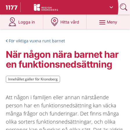
Du har valt region
Kronoberg
.
Till startsidan för 1177
på 1177.se
på 1177.se
Meny
Logga in
Hitta vård
För viktiga vuxna runt barnet
När någon nära barnet har
en funktionsnedsättning
Innehållet gäller för Kronoberg
Innehållet gäller för Kronoberg
Att någon i familjen eller annan närstående
person har en funktionsnedsättning kan väcka
många frågor och funderingar. Det finns många
olika sorters funktionsnedsättningar, och olika
personer kan påverkas på olika sätt. Det är aldrig