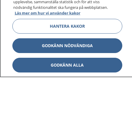
sjukdomar och vilka mottagningar du kan kontakta.
upplevelse, sammanställa statistik och för att viss
nödvändig funktionalitet ska fungera på webbplatsen.
Logga in för att läsa din journal och göra dina
Läs mer om hur vi använder kakor
vårdärenden. Ring telefonnummer 1177 för
sjukvårdsrådgivning dygnet runt.
HANTERA KAKOR
1177 ger dig råd när du vill må bättre.
GODKÄNN NÖDVÄNDIGA
GODKÄNN ALLA
Visa inn
1177 på flera språk
Visa inn
Om 1177
Visa inn
Kontakt
Behandling av personuppgifter