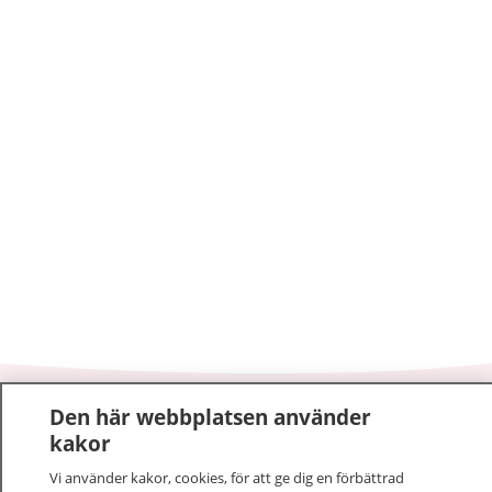
Den här webbplatsen använder
1177
–
tryggt om din hälsa och vård
kakor
På 1177.se får du råd om hälsa och information om
Vi använder kakor, cookies, för att ge dig en förbättrad