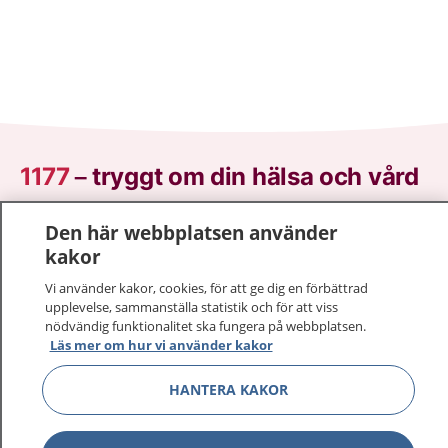
1177
–
tryggt om din hälsa och vård
På 1177.se får du råd om hälsa och information om
Den här webbplatsen använder
sjukdomar och vilka mottagningar du kan kontakta.
kakor
Logga in för att läsa din journal och göra dina
Vi använder kakor, cookies, för att ge dig en förbättrad
vårdärenden. Ring telefonnummer 1177 för
upplevelse, sammanställa statistik och för att viss
sjukvårdsrådgivning dygnet runt.
nödvändig funktionalitet ska fungera på webbplatsen.
1177 ger dig råd när du vill må bättre.
Läs mer om hur vi använder kakor
HANTERA KAKOR