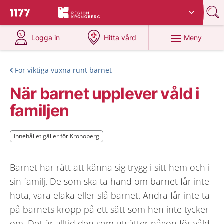
Du har valt region
Kronoberg
.
Till startsidan för 1177
på 1177.se
på 1177.se
Meny
Logga in
Hitta vård
För viktiga vuxna runt barnet
När barnet upplever våld i
familjen
Innehållet gäller för Kronoberg
Innehållet gäller för Kronoberg
Barnet har rätt att känna sig trygg i sitt hem och i
sin familj. De som ska ta hand om barnet får inte
hota, vara elaka eller slå barnet. Andra får inte ta
på barnets kropp på ett sätt som hen inte tycker
om. Det är alltid den som utsätter någon för våld