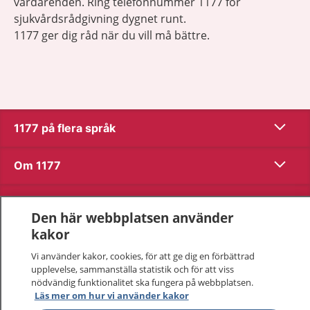
vårdärenden. Ring telefonnummer 1177 för
sjukvårdsrådgivning dygnet runt.
1177 ger dig råd när du vill må bättre.
Visa inn
1177 på flera språk
Visa inn
Om 1177
Visa inn
Kontakt
Den här webbplatsen använder
kakor
Behandling av personuppgifter
Vi använder kakor, cookies, för att ge dig en förbättrad
upplevelse, sammanställa statistik och för att viss
nödvändig funktionalitet ska fungera på webbplatsen.
Hantering av kakor
Läs mer om hur vi använder kakor