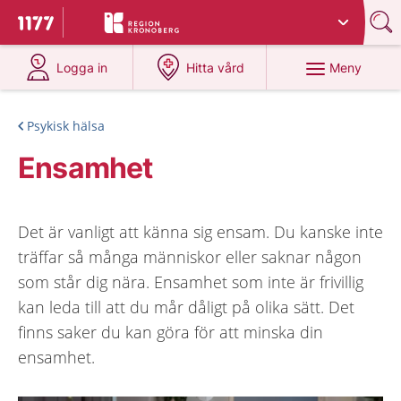
Du har valt region
Kronoberg
.
Till startsidan för 1177
på 1177.se
på 1177.se
Meny
Logga in
Hitta vård
Psykisk hälsa
Ensamhet
Det är vanligt att känna sig ensam. Du kanske inte
träffar så många människor eller saknar någon
som står dig nära. Ensamhet som inte är frivillig
kan leda till att du mår dåligt på olika sätt. Det
finns saker du kan göra för att minska din
ensamhet.