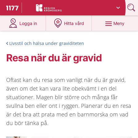
Du har valt region
Kronoberg
.
Till startsidan för 1177
på 1177.se
på 1177.se
Meny
Logga in
Hitta vård
Livsstil och hälsa under graviditeten
Resa när du är gravid
Oftast kan du resa som vanligt när du är gravid,
även om det kan vara lite obekvämt i en del
situationer. Magen blir större och många får
svullna ben eller ont i ryggen. Planerar du en resa
är det bra att prata med en barnmorska om vad
du bör tänka på.