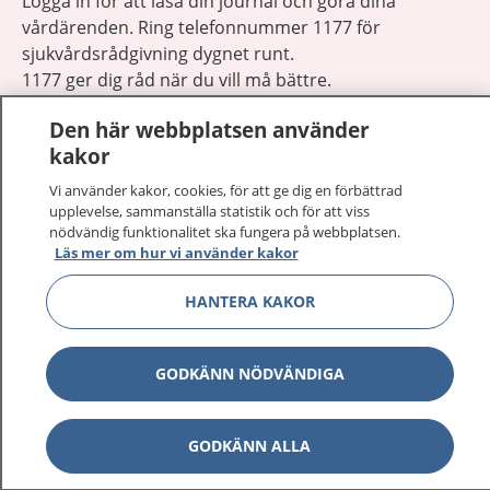
Logga in för att läsa din journal och göra dina
vårdärenden. Ring telefonnummer 1177 för
sjukvårdsrådgivning dygnet runt.
1177 ger dig råd när du vill må bättre.
Den här webbplatsen använder
kakor
Vi använder kakor, cookies, för att ge dig en förbättrad
upplevelse, sammanställa statistik och för att viss
Visa inn
1177 på flera språk
nödvändig funktionalitet ska fungera på webbplatsen.
Läs mer om hur vi använder kakor
Visa inn
Om 1177
HANTERA KAKOR
Visa inn
Kontakt
GODKÄNN NÖDVÄNDIGA
Behandling av personuppgifter
GODKÄNN ALLA
Hantering av kakor